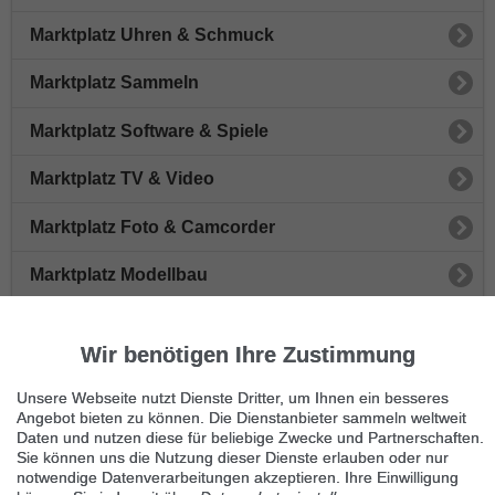
Marktplatz Uhren & Schmuck
Marktplatz Sammeln
Marktplatz Software & Spiele
Marktplatz TV & Video
Marktplatz Foto & Camcorder
Marktplatz Modellbau
Marktplatz Audio & Hi-Fi
Wir benötigen Ihre Zustimmung
Marktplatz Eintrittskarten & Tickets
Unsere Webseite nutzt Dienste Dritter, um Ihnen ein besseres
Angebot bieten zu können. Die Dienstanbieter sammeln weltweit
Immer die neuesten Anzeigen erhalten?
Daten und nutzen diese für beliebige Zwecke und Partnerschaften.
Kein Angebot verpassen, täglich per E-Mail.
Sie können uns die Nutzung dieser Dienste erlauben oder nur
notwendige Datenverarbeitungen akzeptieren. Ihre Einwilligung