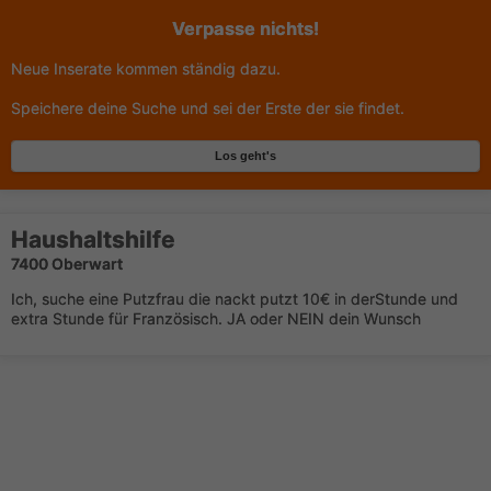
Verpasse nichts!
Neue Inserate kommen ständig dazu.
Speichere deine Suche und sei der Erste der sie findet.
Los geht's
Haushaltshilfe
7400 Oberwart
Ich, suche eine Putzfrau die nackt putzt 10€ in derStunde und
extra Stunde für Französisch. JA oder NEIN dein Wunsch