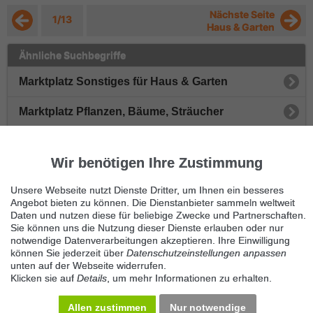
Nächste Seite
1/13
Haus & Garten
Ähnliche Suchbegriffe
Marktplatz Sonstiges für Haus & Garten
Marktplatz Pflanzen, Bäume, Sträucher
Marktplatz Garten- & Gewächshäuser
Wir benötigen Ihre Zustimmung
Marktplatz Gartengeräte
Unsere Webseite nutzt Dienste Dritter, um Ihnen ein besseres
Angebot bieten zu können. Die Dienstanbieter sammeln weltweit
Immer die neuesten Anzeigen erhalten?
Daten und nutzen diese für beliebige Zwecke und Partnerschaften.
Kein Angebot verpassen, täglich per E-Mail.
Sie können uns die Nutzung dieser Dienste erlauben oder nur
notwendige Datenverarbeitungen akzeptieren. Ihre Einwilligung
können Sie jederzeit über
Datenschutzeinstellungen anpassen
unten auf der Webseite widerrufen.
Benachrichtigung aktivieren
Klicken sie auf
Details
, um mehr Informationen zu erhalten.
Kategorie Haus & Garten
Allen zustimmen
Nur notwendige