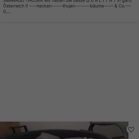
SMARAGD THUJEN Wir haben die beste Q U A L I T Ä T in ganz
Österreich !! ----hecken------thujen--------bäume----- & Co.---
0,...