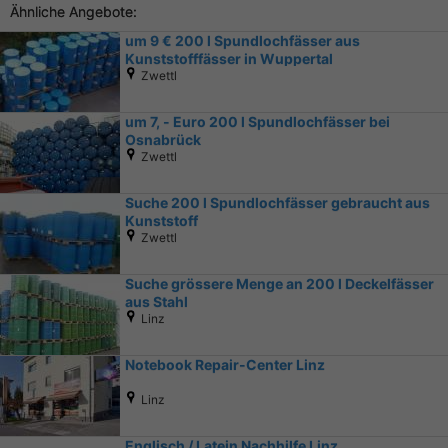
Ähnliche Angebote:
um 9 € 200 l Spundlochfässer aus
Kunststofffässer in Wuppertal
Zwettl
um 7, - Euro 200 l Spundlochfässer bei
Osnabrück
Zwettl
Suche 200 l Spundlochfässer gebraucht aus
Kunststoff
Zwettl
Suche grössere Menge an 200 l Deckelfässer
aus Stahl
Linz
Notebook Repair-Center Linz
Linz
Englisch / Latein Nachhilfe Linz