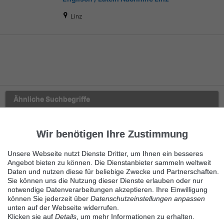
Linz
Ähnliche Suchbegriffe
Marktplatz
Wir benötigen Ihre Zustimmung
Haus & Garten
Unsere Webseite nutzt Dienste Dritter, um Ihnen ein besseres
Gartengeräte
Angebot bieten zu können. Die Dienstanbieter sammeln weltweit
Daten und nutzen diese für beliebige Zwecke und Partnerschaften.
Sie können uns die Nutzung dieser Dienste erlauben oder nur
Garten- & Gewächshäuser
notwendige Datenverarbeitungen akzeptieren. Ihre Einwilligung
können Sie jederzeit über
Datenschutzeinstellungen anpassen
Pflanzen, Bäume, Sträucher
unten auf der Webseite widerrufen.
Klicken sie auf
Details
, um mehr Informationen zu erhalten.