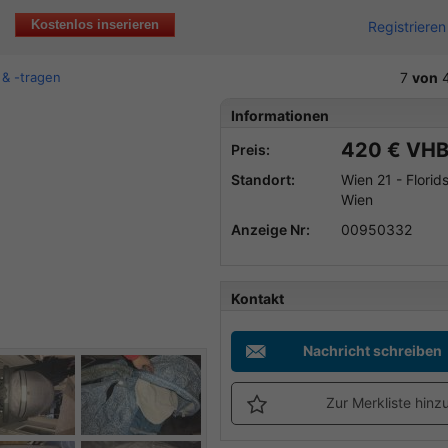
Kostenlos inserieren
Registrieren
& -tragen
7
von
4
Informationen
420 € VH
Preis:
Standort:
Wien 21 - Florids
Wien
Anzeige Nr:
00950332
Kontakt
Nachricht schreiben
Zur Merkliste hinz