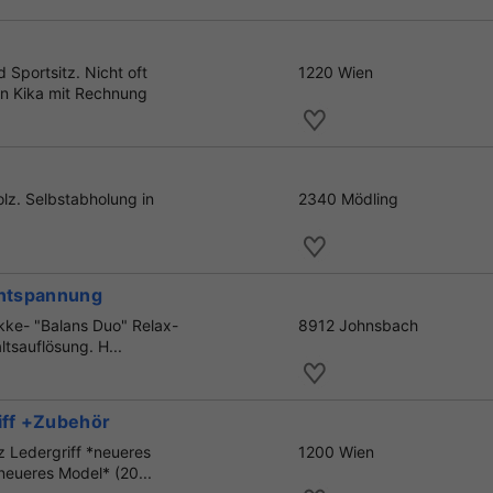
Sportsitz. Nicht oft
1220 Wien
n Kika mit Rechnung
olz. Selbstabholung in
2340 Mödling
Entspannung
okke- "Balans Duo" Relax-
8912 Johnsbach
tsauflösung. H...
iff +Zubehör
z Ledergriff *neueres
1200 Wien
eueres Model* (20...