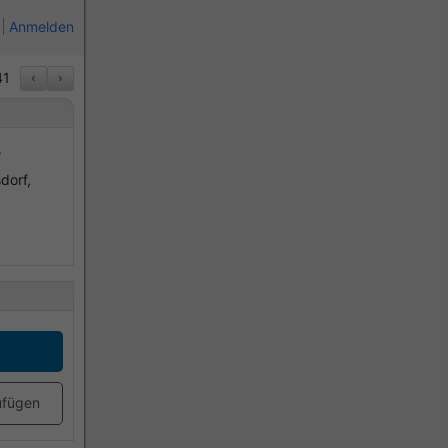
Anmelden
1
‹
›
B
dorf,
ufügen