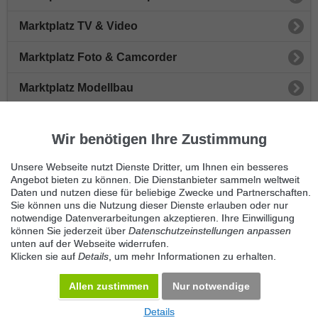
Marktplatz TV & Video
Marktplatz Foto & Camcorder
Marktplatz Modellbau
Marktplatz Audio & Hi-Fi
Wir benötigen Ihre Zustimmung
Marktplatz Eintrittskarten & Tickets
Unsere Webseite nutzt Dienste Dritter, um Ihnen ein besseres
Angebot bieten zu können. Die Dienstanbieter sammeln weltweit
Immer die neuesten Anzeigen erhalten?
Daten und nutzen diese für beliebige Zwecke und Partnerschaften.
Kein Angebot verpassen, täglich per E-Mail.
Sie können uns die Nutzung dieser Dienste erlauben oder nur
notwendige Datenverarbeitungen akzeptieren. Ihre Einwilligung
können Sie jederzeit über
Datenschutzeinstellungen anpassen
unten auf der Webseite widerrufen.
Benachrichtigung aktivieren
Klicken sie auf
Details
, um mehr Informationen zu erhalten.
Kategorie Marktplatz
Allen zustimmen
Nur notwendige
KOSTENLOS INSERIEREN
Details