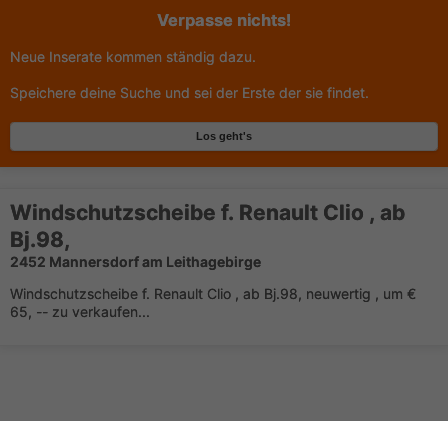
Verpasse nichts!
Neue Inserate kommen ständig dazu.
Speichere deine Suche und sei der Erste der sie findet.
Los geht's
Windschutzscheibe f. Renault Clio , ab
Bj.98,
2452 Mannersdorf am Leithagebirge
Windschutzscheibe f. Renault Clio , ab Bj.98, neuwertig , um €
65, -- zu verkaufen...