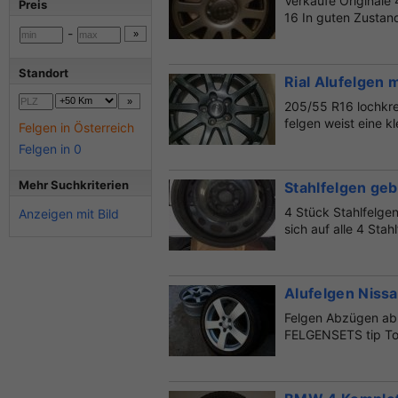
Verkaufe Originale 
Preis
16 In guten Zustand
-
Standort
Rial Alufelgen m
205/55 R16 lochkre
felgen weist eine kl
Felgen in Österreich
Felgen in 0
Mehr Suchkriterien
Stahlfelgen ge
4 Stück Stahlfelgen
Anzeigen mit Bild
sich auf alle 4 Stah
Alufelgen Niss
Felgen Abzügen ab 
FELGENSETS tip Top
m...