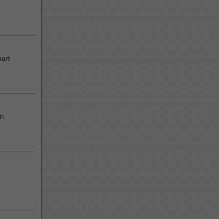
art
ch