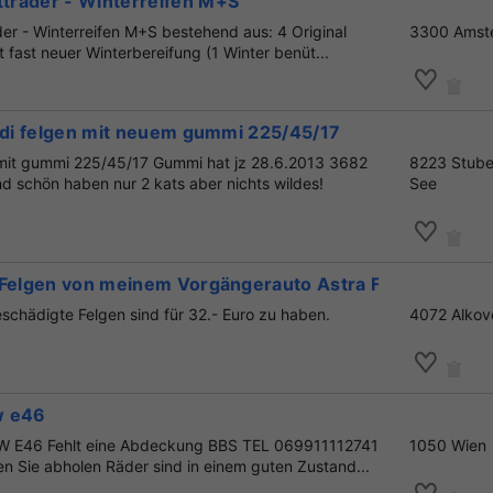
räder - Winterreifen M+S
r - Winterreifen M+S bestehend aus: 4 Original
3300 Amst
fast neuer Winterbereifung (1 Winter benüt...
audi felgen mit neuem gummi 225/45/17
 mit gummi 225/45/17 Gummi hat jz 28.6.2013 3682
8223 Stub
d schön haben nur 2 kats aber nichts wildes!
See
 Felgen von meinem Vorgängerauto Astra F
eschädigte Felgen sind für 32.- Euro zu haben.
4072 Alkov
w e46
W E46 Fehlt eine Abdeckung BBS TEL 069911112741
1050 Wien
n Sie abholen Räder sind in einem guten Zustand...