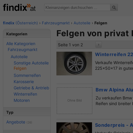
findix
(Österreich)
›
Fahrzeugmarkt
›
Autoteile
›
Felgen
Felgen von privat
Kategorien
Alle Kategorien
Seite 1 von 2
›
Fahrzeugmarkt
Winterreifen 2
Autoteile
Verkaufe Winterrei
Sonstige Autoteile
Felgen
225x50x17 in guten
Sommerreifen
Karosserie
Getriebe & Antrieb
Bmw Alpina Alu
Winterreifen
Zu verkaufen Bmw A
Motoren
Reifen sind breiter
Typ
Angebote
(26)
Sonderpreis - 