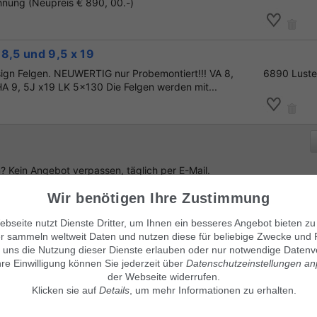
hnung (Neupreis € 890, 00.-)
8,5 und 9,5 x 19
sign Felgen. NEUWERTIG nur Probemontiert!!! VA 8,
6890 Lust
A 9, 5J x19 LK 5x130 Die Felgen werden mit...
 Kein Angebot verpassen, täglich per E-Mail.
Wir benötigen Ihre Zustimmung
bseite nutzt Dienste Dritter, um Ihnen ein besseres Angebot bieten zu
r sammeln weltweit Daten und nutzen diese für beliebige Zwecke und 
enlos Suchanzeige aufgeben
!
 uns die Nutzung dieser Dienste erlauben oder nur notwendige Datenv
hre Einwilligung können Sie jederzeit über
Datenschutzeinstellungen a
der Webseite widerrufen.
Klicken sie auf
Details
, um mehr Informationen zu erhalten.
Unsere Kleinanzeigenmärkte
© Maven360 GmbH - 9.0.6