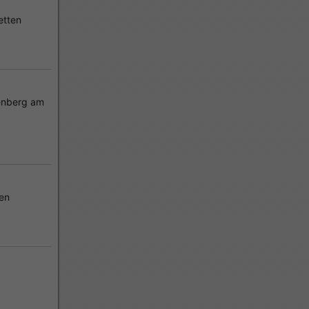
etten
enberg am
en