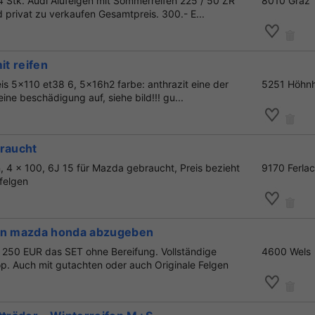
4 Stk. Audi Alufelgen mit Sommerreifen 225 / 50 ZR
8010 Graz
 privat zu verkaufen Gesamtpreis. 300.- E...
it reifen
is 5x110 et38 6, 5x16h2 farbe: anthrazit eine der
5251 Höhnh
eine beschädigung auf, siehe bild!!! gu...
braucht
, 4 x 100, 6J 15 für Mazda gebraucht, Preis bezieht
9170 Ferla
lfelgen
an mazda honda abzugeben
250 EUR das SET ohne Bereifung. Vollständige
4600 Wels
. Auch mit gutachten oder auch Originale Felgen