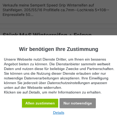
Verkaufe meine Semperit Speed Grip Winterreifen auf
Stahlfelgen. 205/55/16 Profiltiefe ca.7mm--Lochkreis 5x108--
Einpresstiefe 50...
Stück M+S Winterreifen + Felgen
195/65/15 Zoll
5020 Salzburg
Wir benötigen Ihre Zustimmung
Verkaufe meine 4 Stück M+S Continantal Winterreifen +
Unsere Webseite nutzt Dienste Dritter, um Ihnen ein besseres
Stahlfelge 5 Loch 195/65/R15 Zoll Sehr gute Zustand Preis € 60
Angebot bieten zu können. Die Dienstanbieter sammeln weltweit
4.Stück Ra...
Daten und nutzen diese für beliebige Zwecke und Partnerschaften.
Sie können uns die Nutzung dieser Dienste erlauben oder nur
notwendige Datenverarbeitungen akzeptieren. Ihre Einwilligung
können Sie jederzeit über
Datenschutzeinstellungen anpassen
unten auf der Webseite widerrufen.
Klicken sie auf
Details
, um mehr Informationen zu erhalten.
Allen zustimmen
Nur notwendige
Details