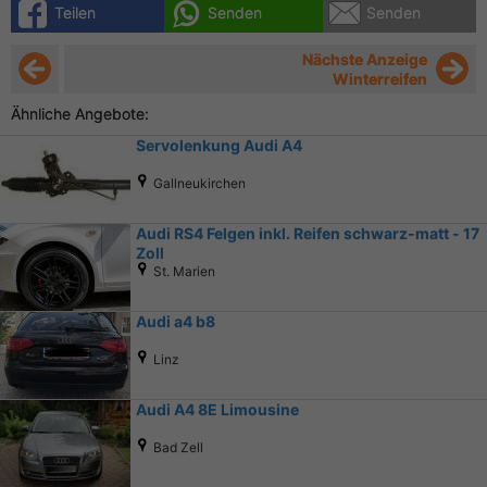
Teilen
Senden
Senden
Nächste Anzeige
Winterreifen
Ähnliche Angebote:
Servolenkung Audi A4
Gallneukirchen
Audi RS4 Felgen inkl. Reifen schwarz-matt - 17
Zoll
St. Marien
Audi a4 b8
Linz
Audi A4 8E Limousine
Bad Zell