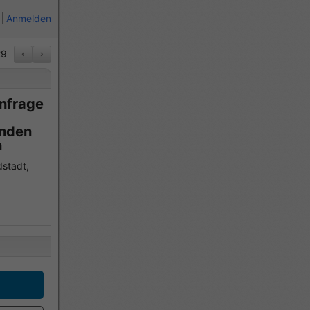
Anmelden
29
‹
›
Anfrage
enden
n
dstadt,