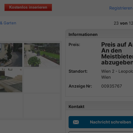
Kostenlos inserieren
Registrieren
 & Garten
23
von
1
Informationen
Preis auf 
Preis:
An den
Meistbiet
abzugebe
Standort:
Wien 2 - Leopol
Wien
Anzeige Nr:
00935767
Kontakt
Nachricht schreiben