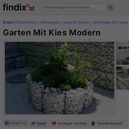
findix
(Österreich)
›
Marktplatz
›
Haus & Garten
›
Sonstiges für Haus
Garten Mit Kies Modern