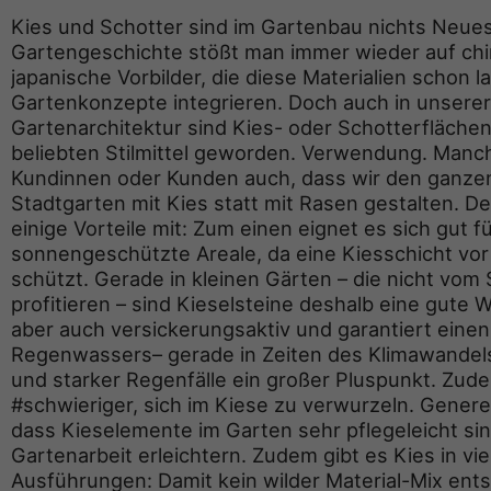
Kies und Schotter sind im Gartenbau nichts Neues
Gartengeschichte stößt man immer wieder auf ch
japanische Vorbilder, die diese Materialien schon la
Gartenkonzepte integrieren. Doch auch in unser
Gartenarchitektur sind Kies- oder Schotterfläche
beliebten Stilmittel geworden. Verwendung. Man
Kundinnen oder Kunden auch, dass wir den ganze
Stadtgarten mit Kies statt mit Rasen gestalten. De
einige Vorteile mit: Zum einen eignet es sich gut f
sonnengeschützte Areale, da eine Kiesschicht vo
schützt. Gerade in kleinen Gärten – die nicht vo
profitieren – sind Kieselsteine deshalb eine gute Wa
aber auch versickerungsaktiv und garantiert eine
Regenwassers– gerade in Zeiten des Klimawande
und starker Regenfälle ein großer Pluspunkt. Zude
#schwieriger, sich im Kiese zu verwurzeln. Generell
dass Kieselemente im Garten sehr pflegeleicht sin
Gartenarbeit erleichtern. Zudem gibt es Kies in v
Ausführungen: Damit kein wilder Material-Mix entste