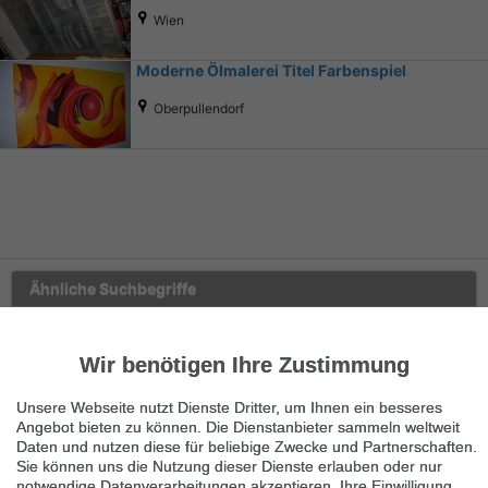
Wien
Moderne Ölmalerei Titel Farbenspiel
Oberpullendorf
Ähnliche Suchbegriffe
Marktplatz
Wir benötigen Ihre Zustimmung
Haus & Garten
Unsere Webseite nutzt Dienste Dritter, um Ihnen ein besseres
Gartengeräte
Angebot bieten zu können. Die Dienstanbieter sammeln weltweit
Daten und nutzen diese für beliebige Zwecke und Partnerschaften.
Sie können uns die Nutzung dieser Dienste erlauben oder nur
Garten- & Gewächshäuser
notwendige Datenverarbeitungen akzeptieren. Ihre Einwilligung