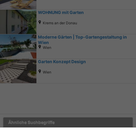
WOHNUNG mit Garten
Krems an der Donau
Moderne Gärten | Top-Gartengestaltung in
Wien‎
Wien
Garten Konzept Design
Wien
Ähnliche Suchbegriffe
Marktplatz