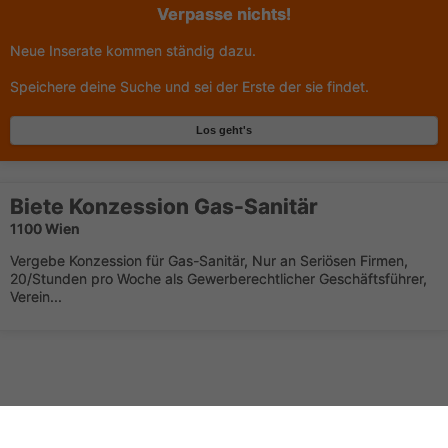
Verpasse nichts!
Neue Inserate kommen ständig dazu.
Speichere deine Suche und sei der Erste der sie findet.
Los geht's
Biete Konzession Gas-Sanitär
1100 Wien
Vergebe Konzession für Gas-Sanitär, Nur an Seriösen Firmen,
20/Stunden pro Woche als Gewerberechtlicher Geschäftsführer,
Verein...