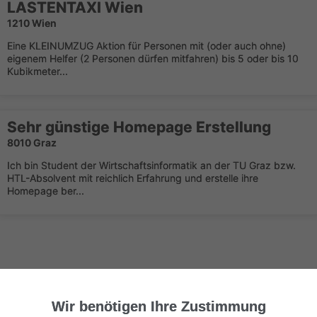
LASTENTAXI Wien
1210 Wien
Eine KLEINUMZUG Aktion für Personen mit (oder auch ohne)
eigenem Helfer (2 Personen dürfen mitfahren) bis 5 oder bis 10
Kubikmeter...
Sehr günstige Homepage Erstellung
8010 Graz
Ich bin Student der Wirtschaftsinformatik an der TU Graz bzw.
HTL-Absolvent mit reichlich Erfahrung und erstelle ihre
Homepage ber...
Wir benötigen Ihre Zustimmung
Nächste Seite