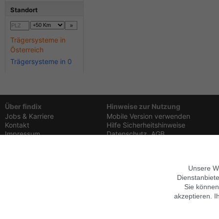
Standort
Trägersysteme in
Österreich
Trägersysteme in 0
Über findix
Hinweise zur Nutzung
Jobs & Karriere
Mobile Version verwenden
Kontakt
Hilfe
Sicherheitshinweise
Impressum
Datenschutz,
AGB
Folgen Sie uns
Datenschutz anpassen
Unsere We
Dienstanbiete
Sie können
akzeptieren. I