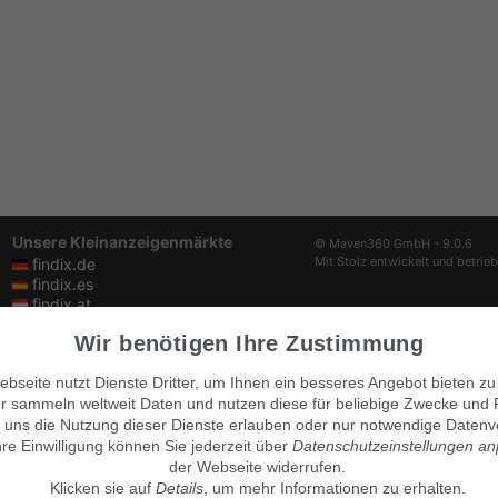
Unsere Kleinanzeigenmärkte
© Maven360 GmbH - 9.0.6
Mit Stolz entwickelt und betrie
findix.de
findix.es
findix.at
findix.ch
Wir benötigen Ihre Zustimmung
bseite nutzt Dienste Dritter, um Ihnen ein besseres Angebot bieten zu
r sammeln weltweit Daten und nutzen diese für beliebige Zwecke und 
 uns die Nutzung dieser Dienste erlauben oder nur notwendige Datenv
hre Einwilligung können Sie jederzeit über
Datenschutzeinstellungen a
der Webseite widerrufen.
Klicken sie auf
Details
, um mehr Informationen zu erhalten.