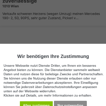
zuverlaessige
1010 Wien
Verkaufe schweren Herzens (wegen Umzug) meinen Mercedes
190- 2, 5D, 90PS, sehr guter Zustand, Pickerl v...
Wir benötigen Ihre Zustimmung
Nächste Seite
1/2
Mercedes Benz
Unsere Webseite nutzt Dienste Dritter, um Ihnen ein besseres
Angebot bieten zu können. Die Dienstanbieter sammeln weltweit
Immer die neuesten Anzeigen erhalten?
Daten und nutzen diese für beliebige Zwecke und Partnerschaften.
Kein Angebot verpassen, täglich per E-Mail.
Sie können uns die Nutzung dieser Dienste erlauben oder nur
notwendige Datenverarbeitungen akzeptieren. Ihre Einwilligung
können Sie jederzeit über
Datenschutzeinstellungen anpassen
unten auf der Webseite widerrufen.
Benachrichtigung aktivieren
Klicken sie auf
Details
, um mehr Informationen zu erhalten.
Kategorie Mercedes Benz
Allen zustimmen
Nur notwendige