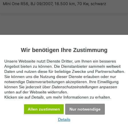
MIni One R56, BJ 09/2007, 18.500 km, 70 Kw, schwarz
Wir benötigen Ihre Zustimmung
Nächste Seite
1/2
BMW
Unsere Webseite nutzt Dienste Dritter, um Ihnen ein besseres
Angebot bieten zu können. Die Dienstanbieter sammeln weltweit
Immer die neuesten Anzeigen erhalten?
Daten und nutzen diese für beliebige Zwecke und Partnerschaften.
Kein Angebot verpassen, täglich per E-Mail.
Sie können uns die Nutzung dieser Dienste erlauben oder nur
notwendige Datenverarbeitungen akzeptieren. Ihre Einwilligung
können Sie jederzeit über
Datenschutzeinstellungen anpassen
unten auf der Webseite widerrufen.
Benachrichtigung aktivieren
Klicken sie auf
Details
, um mehr Informationen zu erhalten.
Kategorie BMW
Allen zustimmen
Nur notwendige
KOSTENLOS INSERIEREN
Details
© 2026 Maven360 GmbH - v 9.0.6