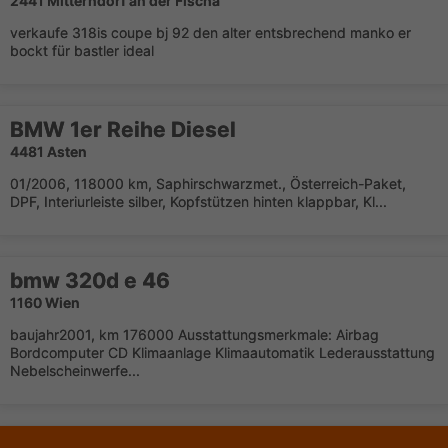
2441 Mitterndorf an der Fischa
verkaufe 318is coupe bj 92 den alter entsbrechend manko er
bockt für bastler ideal
BMW 1er Reihe Diesel
4481 Asten
01/2006, 118000 km, Saphirschwarzmet., Österreich-Paket,
DPF, Interiurleiste silber, Kopfstützen hinten klappbar, Kl...
bmw 320d e 46
1160 Wien
baujahr2001, km 176000 Ausstattungsmerkmale: Airbag
Bordcomputer CD Klimaanlage Klimaautomatik Lederausstattung
Nebelscheinwerfe...