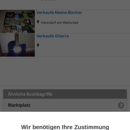
Verkaufe Meine Bücher
Henndorf am Wallersee
Verkaufe Gitarre
Ähnliche Suchbegriffe
Marktplatz
Sammeln
Wir benötigen Ihre Zustimmung