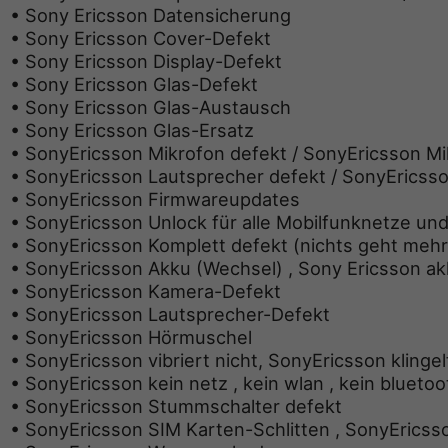
• Sony Ericsson Datensicherung
• Sony Ericsson Cover-Defekt
• Sony Ericsson Display-Defekt
• Sony Ericsson Glas-Defekt
• Sony Ericsson Glas-Austausch
• Sony Ericsson Glas-Ersatz
• SonyEricsson Mikrofon defekt / SonyEricsson Mi
• SonyEricsson Lautsprecher defekt / SonyEricsso
• SonyEricsson Firmwareupdates
• SonyEricsson Unlock für alle Mobilfunknetze un
• SonyEricsson Komplett defekt (nichts geht mehr
• SonyEricsson Akku (Wechsel) , Sony Ericsson a
• SonyEricsson Kamera-Defekt
• SonyEricsson Lautsprecher-Defekt
• SonyEricsson Hörmuschel
• SonyEricsson vibriert nicht, SonyEricsson klingel
• SonyEricsson kein netz , kein wlan , kein bluetoot
• SonyEricsson Stummschalter defekt
• SonyEricsson SIM Karten-Schlitten , SonyEricss