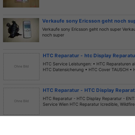
Verkaufe sony Ericsson geht noch su
Verkaufe sony Ericsson geht noch super Verkau
noch super
HTC Reparatur - htc Display Repara
HTC Service Leistungen: • HTC Reparaturen al
HTC Datensicherung • HTC Cover TAUSCH • HT
HTC Reparatur - HTC Display Reparat
HTC Reparatur - HTC Display Reparatur - E
Service Wien HTC Reparatur Icredible, Wildfire 
Ladegeräte Siemens, Sony Ericsson, 
Ladegeräte für Siemens, Sony Ericsson je 3€, 