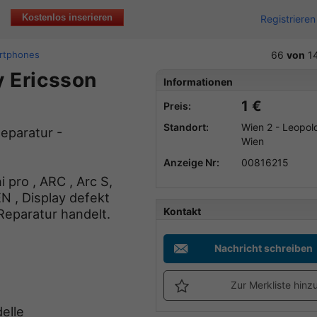
Kostenlos inserieren
Registrieren
rtphones
66
von
1
y Ericsson
Informationen
1 €
Preis:
Standort:
Wien 2 - Leopol
eparatur -
Wien
Anzeige Nr:
00816215
 pro , ARC , Arc S,
N , Display defekt
Kontakt
Reparatur handelt.
Nachricht schreiben
Zur Merkliste hinz
elle