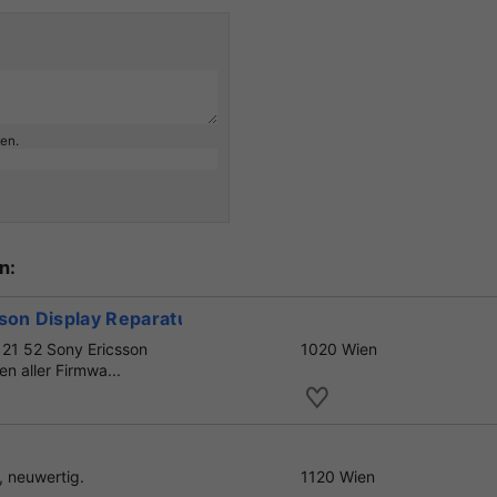
ben.
n:
sson Display Reparatur - ENTS
 21 52 Sony Ericsson
1020 Wien
n aller Firmwa...
, neuwertig.
1120 Wien