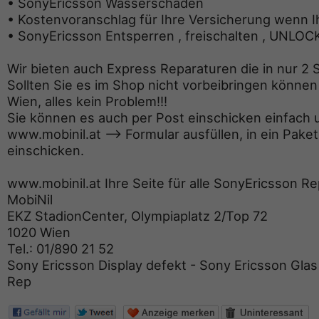
• SonyEricsson Wasserschaden
• Kostenvoranschlag für Ihre Versicherung wenn I
• SonyEricsson Entsperren , freischalten , UNLOC
Wir bieten auch Express Reparaturen die in nur 2 S
Sollten Sie es im Shop nicht vorbeibringen können 
Wien, alles kein Problem!!!
Sie können es auch per Post einschicken einfach 
www.mobinil.at --> Formular ausfüllen, in ein Pak
einschicken.
www.mobinil.at Ihre Seite für alle SonyEricsson R
MobiNil
EKZ StadionCenter, Olympiaplatz 2/Top 72
1020 Wien
Tel.: 01/890 21 52
Sony Ericsson Display defekt - Sony Ericsson Glas
Rep