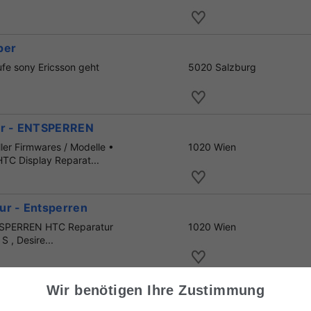
per
fe sony Ericsson geht
5020 Salzburg
tur - ENTSPERREN
ler Firmwares / Modelle •
1020 Wien
C Display Reparat...
ur - Entsperren
NTSPERREN HTC Reparatur
1020 Wien
S , Desire...
BlackBerry
Wir benötigen Ihre Zustimmung
BlackBerry 5€.
1120 Wien