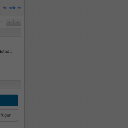
Anmelden
41
‹
›
dstadt,
ufügen