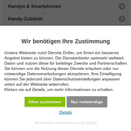
Handys & Smartphones
Handy-Zubehör
Telefonanlagen
Wir benötigen Ihre Zustimmung
Anrufbeantworter
Unsere Webseite nutzt Dienste Dritter, um Ihnen ein besseres
Handyverträge
Angebot bieten zu können. Die Dienstanbieter sammeln weltweit
Daten und nutzen diese für beliebige Zwecke und Partnerschaften.
Sie können uns die Nutzung dieser Dienste erlauben oder nur
Schnurlose Telefone
notwendige Datenverarbeitungen akzeptieren. Ihre Einwilligung
können Sie jederzeit über
Datenschutzeinstellungen anpassen
Telefonzubehör
unten auf der Webseite widerrufen.
Klicken sie auf
Details
, um mehr Informationen zu erhalten.
Sonstige Telefonie
Allen zustimmen
Nur notwendige
Details
© 2026 Maven360 GmbH - v 9.0.6
Mit freundlicher Unterstützung von
Dr. DSGVO
AGB
Datenschutz
Impressum
Kontakt
Datenschutz anpassen
Desktop Version