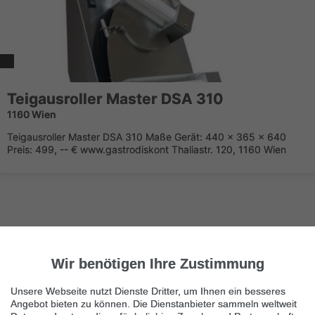
Teigausroller Master DSA 310
1160 Wien
Teigausroller Master DSA 310 Maße Gerät: 440 x 365 x 640
Preis: 499, -- € www.gastrodiskont Thaliastr. 120, 1160 Wien
Wir benötigen Ihre Zustimmung
Nächste Seite
1/2
Sonstige Elektrogeräte
Unsere Webseite nutzt Dienste Dritter, um Ihnen ein besseres
Angebot bieten zu können. Die Dienstanbieter sammeln weltweit
Immer die neuesten Anzeigen erhalten?