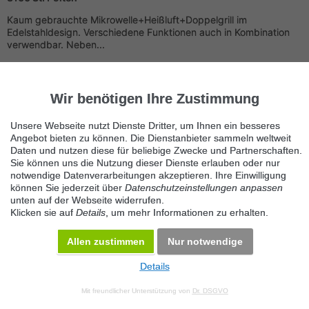
Kaum gebrauchte Mikrowelle+Heißluft+Doppelgrill im
Edelstahldesign. Verschiedene Funktionen auch in Kombination
verwendbar. Neben...
Gasherd 4 Flammig mit Backofen ,
Wir benötigen Ihre Zustimmung
€300,00
Unsere Webseite nutzt Dienste Dritter, um Ihnen ein besseres
Angebot bieten zu können. Die Dienstanbieter sammeln weltweit
Gasherd 4 Flammig mit Backofen , €300, 00 Tel 0650 85 34 919
Daten und nutzen diese für beliebige Zwecke und Partnerschaften.
Sie können uns die Nutzung dieser Dienste erlauben oder nur
notwendige Datenverarbeitungen akzeptieren. Ihre Einwilligung
können Sie jederzeit über
Datenschutzeinstellungen anpassen
unten auf der Webseite widerrufen.
Klicken sie auf
Details
, um mehr Informationen zu erhalten.
Allen zustimmen
Nur notwendige
Details
© 2026 Maven360 GmbH - v 9.0.6
Mit freundlicher Unterstützung von
Dr. DSGVO
AGB
Datenschutz
Impressum
Kontakt
Datenschutz anpassen
Desktop Version