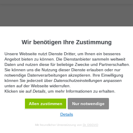
Wir benötigen Ihre Zustimmung
Nächste Seite
1/5
Sonstige Antiquitäten, Kunst
Unsere Webseite nutzt Dienste Dritter, um Ihnen ein besseres
Angebot bieten zu können. Die Dienstanbieter sammeln weltweit
Immer die neuesten Anzeigen erhalten?
Daten und nutzen diese für beliebige Zwecke und Partnerschaften.
Kein Angebot verpassen, täglich per E-Mail.
Sie können uns die Nutzung dieser Dienste erlauben oder nur
notwendige Datenverarbeitungen akzeptieren. Ihre Einwilligung
können Sie jederzeit über
Datenschutzeinstellungen anpassen
unten auf der Webseite widerrufen.
Benachrichtigung aktivieren
Klicken sie auf
Details
, um mehr Informationen zu erhalten.
Kategorie Sonstige Antiquitäten, Kunst
Allen zustimmen
Nur notwendige
KOSTENLOS INSERIEREN
Details
© 2026 Maven360 GmbH - v 9.0.6
Mit freundlicher Unterstützung von
Dr. DSGVO
AGB
Datenschutz
Impressum
Kontakt
Datenschutz anpassen
Desktop Version