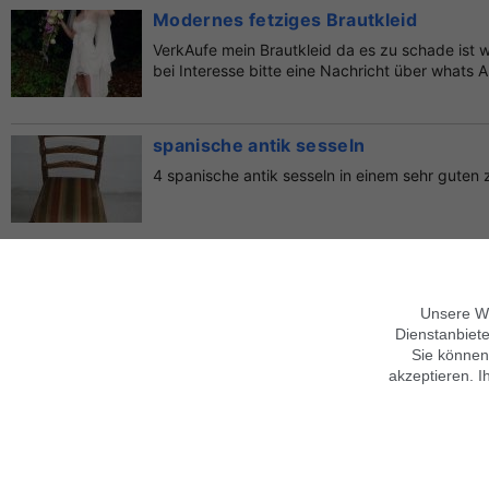
Modernes fetziges Brautkleid
VerkAufe mein Brautkleid da es zu schade ist 
bei Interesse bitte eine Nachricht über whats
spanische antik sesseln
4 spanische antik sesseln in einem sehr guten
wunderschönes sehr günstiges Braut
Verkaufe hier sehr günstig mein Brautkleid mit 
Unsere We
(sitzt wie angegoßen). Neupreis lag bei € 1200
Dienstanbiete
Sie können
akzeptieren. I
Über findix
Hinweise zur Nutzung
Jobs & Karriere
Mobile Version verwenden