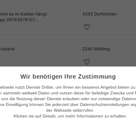
wenn es im Kasten hängt
4392 Dorfstetten
 App 06763678107...
 zustand
2340 Mödling
kleid
Wir benötigen Ihre Zustimmung
Reifrock in Größe 38
8740 Zeltweg
bseite nutzt Dienste Dritter, um Ihnen ein besseres Angebot bieten zu
, 00. Handta...
r sammeln weltweit Daten und nutzen diese für beliebige Zwecke und 
 uns die Nutzung dieser Dienste erlauben oder nur notwendige Datenv
hre Einwilligung können Sie jederzeit über
Datenschutzeinstellungen a
der Webseite widerrufen.
Klicken sie auf
Details
, um mehr Informationen zu erhalten.
Unsere Kleinanzeigenmärkte
© Maven360 GmbH - 9.0.6
Mit Stolz entwickelt und betrie
findix.de