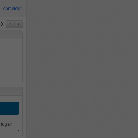
Anmelden
0
‹
›
ufügen