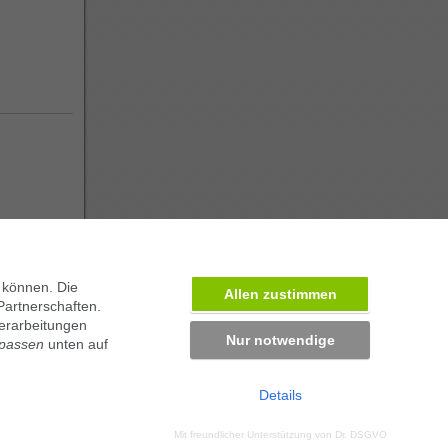
 können. Die
Allen zustimmen
Partnerschaften.
erarbeitungen
Nur notwendige
npassen
unten auf
Details
ben in München
Mit freundlicher Unterstützung von
Dr. DSGVO