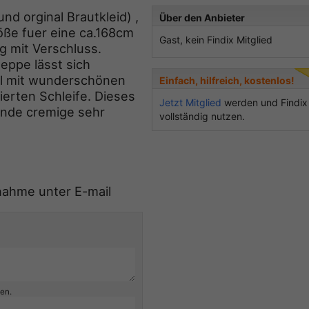
nd orginal Brautkleid) ,
Über den Anbieter
öße fuer eine ca.168cm
Gast, kein Findix Mitglied
g mit Verschluss.
eppe lässt sich
il mit wunderschönen
Einfach, hilfreich, kostenlos!
ierten Schleife. Dieses
Jetzt Mitglied
werden und Findix
sende cremige sehr
vollständig nutzen.
nahme unter E-mail
ben.