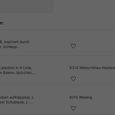
n:
, inspiriert durch
, Schlepp...
adybird in A-Linie,
6314 Wildschönau-Nieder
m Bolero-Jäckchen,...
oben aufklappbar, L
6210 Wiesing
er Schublade, L-...