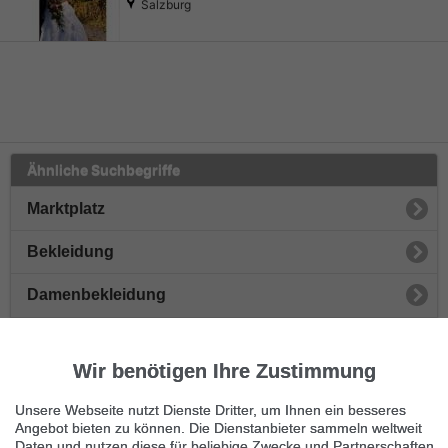
Salzburg
Ähnliche Suchbegriffe
Marktplatz
Bekleidung
Damenbekleidung
Herrenbekleidung
Wir benötigen Ihre Zustimmung
Damenschuhe
Unsere Webseite nutzt Dienste Dritter, um Ihnen ein besseres
Herrenschuhe
Angebot bieten zu können. Die Dienstanbieter sammeln weltweit
Daten und nutzen diese für beliebige Zwecke und Partnerschaften.