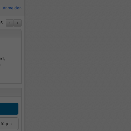
Anmelden
5
‹
›
r
nd,
h
ufügen