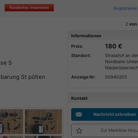
Kostenlos inserieren
Registrieren
2
von
Informationen
180 €
Preis:
Standort:
Strasshof an de
Nordbahn Umla
sse S
Niederösterreic
barung St pölten
Anzeige Nr:
00940203
Kontakt
Nachricht schreiben
Zur Merkliste hinz