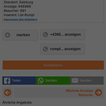
Standort:
Salzburg
Anzeige:
948989
Besucher:
891
Inserent:
Lisl-Rumpl
Impressum des Anbieters
+4366... anzeigen
merken
rumpl... anzeigen
Kontaktieren
Teilen
Senden
Senden
Nächste Anzeige
Senioren
Ähnliche Angebote: