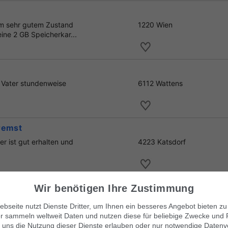
im sehr gutem Zustand
1220 Wien
ine 2 GB Speicherkar...
n Vater stundenweise
6112 Wattens
remst
 ist gut erhalten und
4223 Katsdorf
Wir benötigen Ihre Zustimmung
ine Mutter, die ihr beim
9135 Bad Eisenkappel
bseite nutzt Dienste Dritter, um Ihnen ein besseres Angebot bieten zu
r sammeln weltweit Daten und nutzen diese für beliebige Zwecke und 
 uns die Nutzung dieser Dienste erlauben oder nur notwendige Datenv