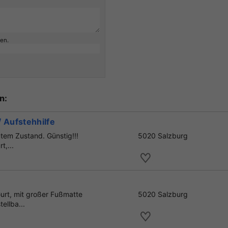
ben.
n:
/ Aufstehhilfe
utem Zustand. Günstig!!!
5020 Salzburg
t,...
Gurt, mit großer Fußmatte
5020 Salzburg
ellba...