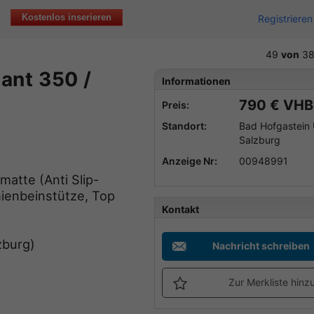
Kostenlos inserieren
Registrieren
49
von
38
iant 350 /
Informationen
790 € VHB
Preis:
Standort:
Bad Hofgastein
Salzburg
Anzeige Nr:
00948991
ßmatte (Anti Slip-
hienbeinstütze, Top
Kontakt
zburg)
Nachricht schreiben
Zur Merkliste hinz