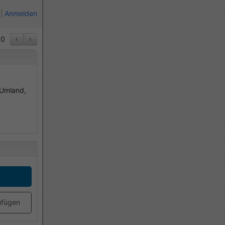
Anmelden
0
‹
›
 Umland,
ufügen