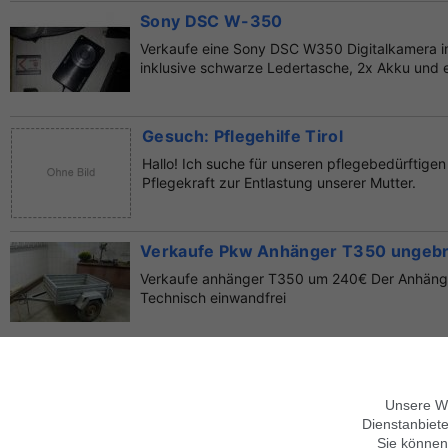
Sony DSC W-350
Verkaufe eine Sony DSC W350 Digitalkamera 
inklusive schwarze Ledertasche, 2x Akku und e
Gesuch: Pflegehilfe Tirol
Hallo! Ich suche für unseren pflegebedürftige
Pflegekraft zur Entlastung unserer Mutter.
Verkaufe Pkw Anhänger T350 ungeb
Verkaufe anhänger T350 um 240€ Der Anhänger
Technisch einwandfrei
PflegehelferIn 1x die Woche
suche eine Pflegehilfe für 1 x die Woche für me
Unsere We
Baden behilflich ist.
Dienstanbiete
Sie können