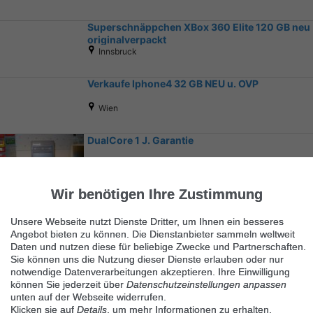
Superschnäppchen XBox 360 Elite 120 GB neu
originalverpackt
Innsbruck
Verkaufe Iphone4 32 GB NEU u. OVP
Wien
DualCore 1 J. Garantie
Wien
Wir benötigen Ihre Zustimmung
Unsere Webseite nutzt Dienste Dritter, um Ihnen ein besseres
Angebot bieten zu können. Die Dienstanbieter sammeln weltweit
Daten und nutzen diese für beliebige Zwecke und Partnerschaften.
Sie können uns die Nutzung dieser Dienste erlauben oder nur
notwendige Datenverarbeitungen akzeptieren. Ihre Einwilligung
Ähnliche Suchbegriffe
können Sie jederzeit über
Datenschutzeinstellungen anpassen
unten auf der Webseite widerrufen.
Marktplatz
Klicken sie auf
Details
, um mehr Informationen zu erhalten.