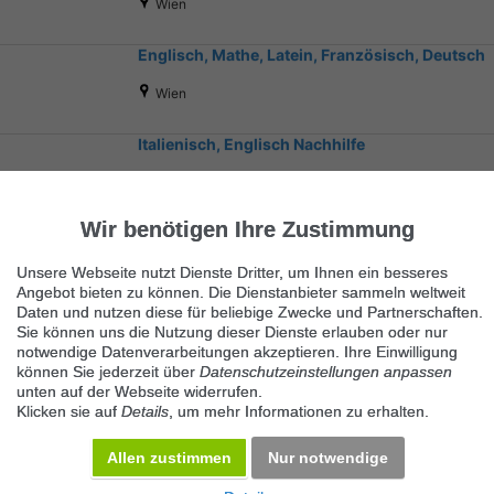
Wien
Englisch, Mathe, Latein, Französisch, Deutsch
Wien
Italienisch, Englisch Nachhilfe
Graz
Wir benötigen Ihre Zustimmung
Unsere Webseite nutzt Dienste Dritter, um Ihnen ein besseres
Angebot bieten zu können. Die Dienstanbieter sammeln weltweit
Daten und nutzen diese für beliebige Zwecke und Partnerschaften.
Sie können uns die Nutzung dieser Dienste erlauben oder nur
notwendige Datenverarbeitungen akzeptieren. Ihre Einwilligung
Ähnliche Suchbegriffe
können Sie jederzeit über
Datenschutzeinstellungen anpassen
unten auf der Webseite widerrufen.
Dienstleistungen
Klicken sie auf
Details
, um mehr Informationen zu erhalten.
Allen zustimmen
Nur notwendige