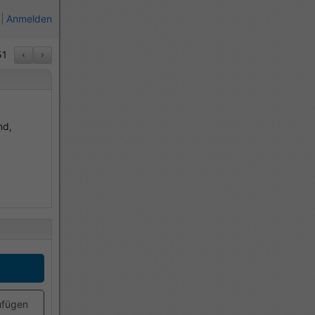
Anmelden
1
‹
›
nd,
ufügen