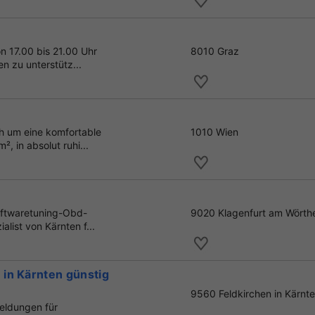
n 17.00 bis 21.00 Uhr
8010 Graz
en zu unterstütz...
ch um eine komfortable
1010 Wien
 in absolut ruhi...
oftwaretuning-Obd-
9020 Klagenfurt am Wörth
list von Kärnten f...
in Kärnten günstig
9560 Feldkirchen in Kärnt
meldungen für