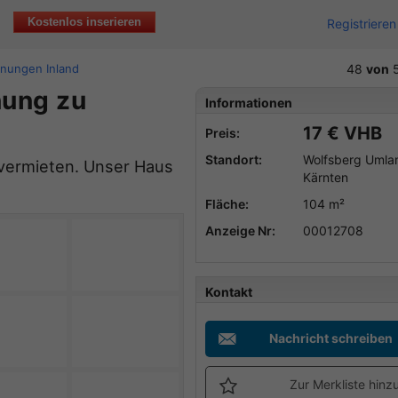
Kostenlos inserieren
Registrieren
nungen Inland
48
von
5
nung zu
Informationen
17 € VHB
Preis:
Standort:
Wolfsberg Umla
 vermieten. Unser Haus
Kärnten
Fläche:
104 m²
Anzeige Nr:
00012708
Kontakt
Nachricht schreiben
Zur Merkliste hinz