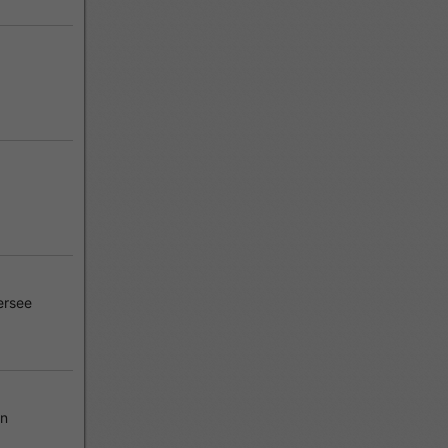
ersee
en