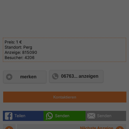
Preis:
1 €
Standort:
Perg
Anzeige:
815090
Besucher:
4206
06763... anzeigen
merken
Kontaktieren
Teilen
Senden
Senden
Nächste Anzeige