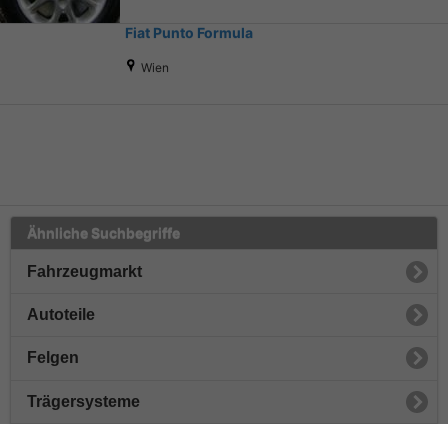
Fiat Punto Formula
Wien
Ähnliche Suchbegriffe
Fahrzeugmarkt
Autoteile
Felgen
Trägersysteme
Sommerreifen