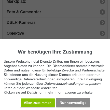
Marktplatz
Foto & Camcorder
DSLR-Kameras
Objektive
Camcorder
Wir benötigen Ihre Zustimmung
Digitalkameras
Unsere Webseite nutzt Dienste Dritter, um Ihnen ein besseres
Taschen & Rucksäcke
Angebot bieten zu können. Die Dienstanbieter sammeln weltweit
Daten und nutzen diese für beliebige Zwecke und Partnerschaften.
Sie können uns die Nutzung dieser Dienste erlauben oder nur
Digitalkamera-Zubehör
notwendige Datenverarbeitungen akzeptieren. Ihre Einwilligung
können Sie jederzeit über
Datenschutzeinstellungen anpassen
Camcorder-Zubehör
unten auf der Webseite widerrufen.
Klicken sie auf
Details
, um mehr Informationen zu erhalten.
Sonstiges Photoequipment
Allen zustimmen
Nur notwendige