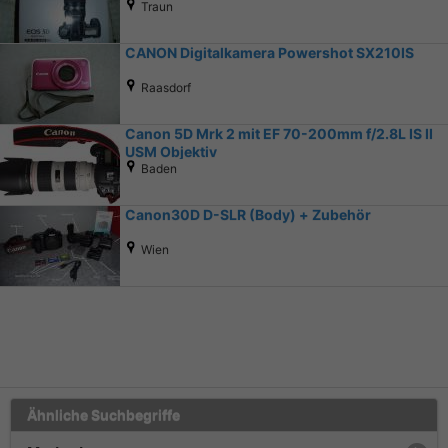
Traun
CANON Digitalkamera Powershot SX210IS
Raasdorf
Canon 5D Mrk 2 mit EF 70-200mm f/2.8L IS II
USM Objektiv
Baden
Canon30D D-SLR (Body) + Zubehör
Wien
Ähnliche Suchbegriffe