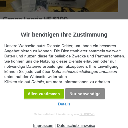
Canon Legria HF S100
2431 Kleinneusiedl
Wir benötigen Ihre Zustimmung
Ich möchte meinen ca. 1 Jahr alten Canon LEGRIA HF S100
Camcorder anbieten. Das Gerät funktioniert einwandfrei. Optisch
hat der C...
Unsere Webseite nutzt Dienste Dritter, um Ihnen ein besseres
Angebot bieten zu können. Die Dienstanbieter sammeln weltweit
Daten und nutzen diese für beliebige Zwecke und Partnerschaften.
Sie können uns die Nutzung dieser Dienste erlauben oder nur
notwendige Datenverarbeitungen akzeptieren. Ihre Einwilligung
können Sie jederzeit über
Datenschutzeinstellungen anpassen
unten auf der Webseite widerrufen.
Klicken sie auf
Details
, um mehr Informationen zu erhalten.
Allen zustimmen
Nur notwendige
Details
© 2026 Maven360 GmbH - v 9.0.6
Mit freundlicher Unterstützung von
Dr. DSGVO
AGB
Datenschutz
Impressum
Kontakt
Datenschutz anpassen
Desktop Version
Impressum
|
Datenschutzhinweise