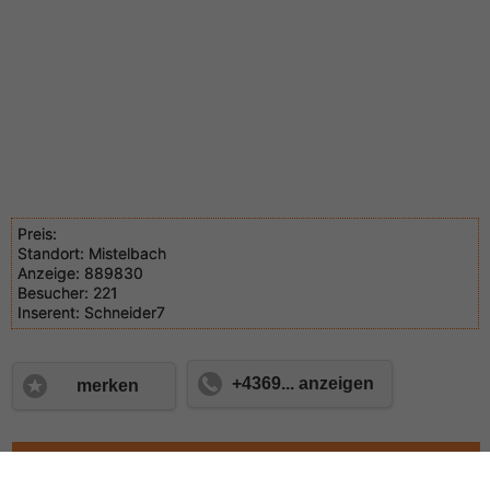
Preis:
Standort:
Mistelbach
Anzeige:
889830
Besucher:
221
Inserent:
Schneider7
+4369... anzeigen
merken
Kontaktieren