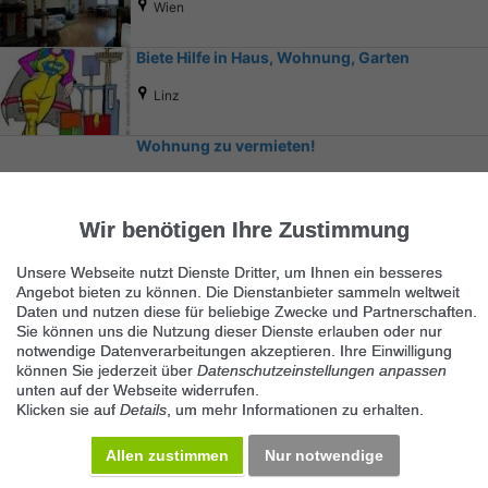
tollem Fernblick, einfach super!!!
Wien
Biete Hilfe in Haus, Wohnung, Garten
Linz
Wohnung zu vermieten!
Waidhofen an der Ybbs
Wir benötigen Ihre Zustimmung
Unsere Webseite nutzt Dienste Dritter, um Ihnen ein besseres
Angebot bieten zu können. Die Dienstanbieter sammeln weltweit
Daten und nutzen diese für beliebige Zwecke und Partnerschaften.
Sie können uns die Nutzung dieser Dienste erlauben oder nur
notwendige Datenverarbeitungen akzeptieren. Ihre Einwilligung
Ähnliche Suchbegriffe
können Sie jederzeit über
Datenschutzeinstellungen anpassen
unten auf der Webseite widerrufen.
Immobilienmarkt
Klicken sie auf
Details
, um mehr Informationen zu erhalten.
Allen zustimmen
Nur notwendige