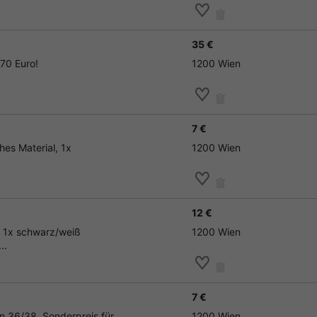
35 €
 70 Euro!
1200 Wien
7 €
hes Material, 1x
1200 Wien
12 €
el 1x schwarz/weiß
1200 Wien
..
7 €
n 36/38, Sonderpreis für
1200 Wien