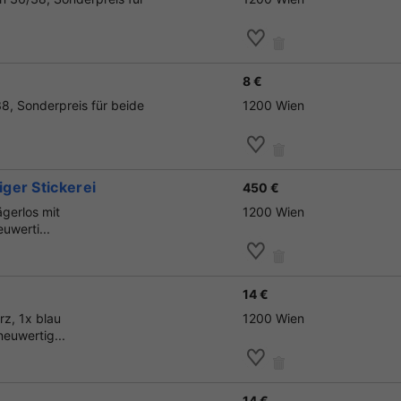
8 €
38, Sonderpreis für beide
1200 Wien
ger Stickerei
450 €
ägerlos mit
1200 Wien
uwerti...
14 €
z, 1x blau
1200 Wien
euwertig...
14 €