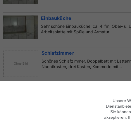
Einbauküche
Sehr schöne Einbauküche, ca. 4 lfm, Ober- u. 
Arbeitsplatte mit Spüle und Armatur
Schlafzimmer
Schönes Schlafzimmer, Doppelbett mit Latten
Nachtkasten, drei Kasten, Kommode mit...
Unsere We
Über findix
Hinweise zur Nutzung
Dienstanbiete
Sie können
Jobs & Karriere
Mobile Version verwenden
Kontakt
Hilfe
Sicherheitshinweise
akzeptieren. I
Impressum
Datenschutz,
AGB
Folgen Sie uns
Datenschutz anpassen