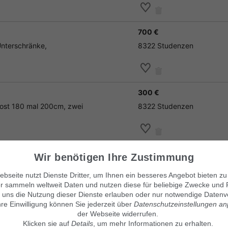
700 €
Unterschränke,
8322 Studenzen
300 €
rost 180 mal 200cm, zwei
8322 Studenzen
Wir benötigen Ihre Zustimmung
bseite nutzt Dienste Dritter, um Ihnen ein besseres Angebot bieten zu
r sammeln weltweit Daten und nutzen diese für beliebige Zwecke und 
Unsere Kleinanzeigenmärkte
© Maven360 GmbH - 9.0.6
 uns die Nutzung dieser Dienste erlauben oder nur notwendige Datenv
Mit Stolz entwickelt und betrie
findix.de
hre Einwilligung können Sie jederzeit über
findix.es
Datenschutzeinstellungen a
findix.at
der Webseite widerrufen.
findix.ch
Klicken sie auf
Details
, um mehr Informationen zu erhalten.