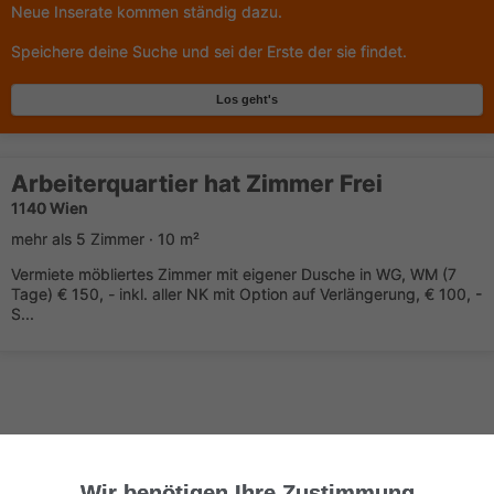
Neue Inserate kommen ständig dazu.
Speichere deine Suche und sei der Erste der sie findet.
Los geht's
Arbeiterquartier hat Zimmer Frei
1140 Wien
mehr als 5 Zimmer · 10 m²
Vermiete möbliertes Zimmer mit eigener Dusche in WG, WM (7
Tage) € 150, - inkl. aller NK mit Option auf Verlängerung, € 100, -
S...
Wir benötigen Ihre Zustimmung