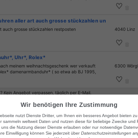
uhren aller art auch grosse stückzahlen und restposte
art auch grosse stückzahlen restposten
4040 Linz
hr*, Uhr*, Rolex*
 nach meinem weihnachtsgeschenk wer verkauft
6300 Wörg
olex* damenarmbanduhr* ( so etwa ab BJ 1995,
 Kein Angebot verpassen, täglich per E-Mail.
Wir benötigen Ihre Zustimmung
bseite nutzt Dienste Dritter, um Ihnen ein besseres Angebot bieten zu
r sammeln weltweit Daten und nutzen diese für beliebige Zwecke und 
enlos Suchanzeige aufgeben
!
 uns die Nutzung dieser Dienste erlauben oder nur notwendige Datenv
hre Einwilligung können Sie jederzeit über
Datenschutzeinstellungen a