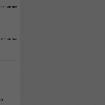
adtl an der
adtl an der
ch