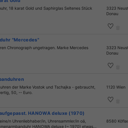
rat Gold
hr, 18 karat Gold und Saphirglas Seltenes Stück
3323 Neust
Donau
duhr "Mercedes"
erren Chronograph ungetragen. Marke Mercedes
3323 Neust
Donau
banduhren
hren der Marke Vostok und Tschajka - gebraucht,
1120 Wien
rtig, 50, -- Euro.
aufgepasst. HANOWA deluxe (1970)
eine/n Uhrenliebhaber/in, Uhrensammler/in oä,
8580 Köfla
 Damenarmbanduhr HANOWA deluxe (~ 1970) etwas...