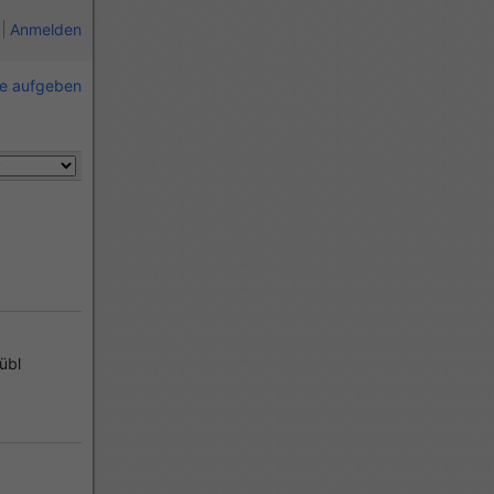
Anmelden
ie aufgeben
übl