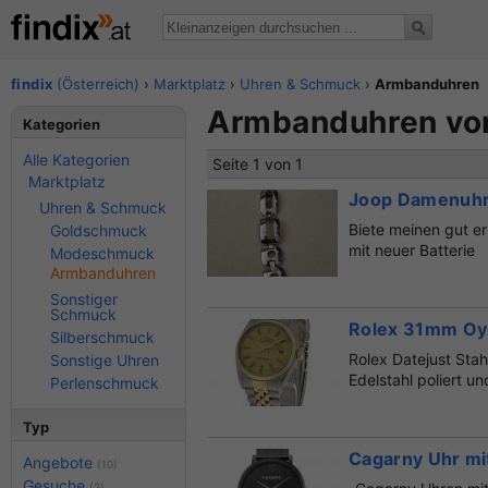
findix
(Österreich)
›
Marktplatz
›
Uhren & Schmuck
›
Armbanduhren
Armbanduhren von
Kategorien
Alle Kategorien
Seite 1 von 1
Marktplatz
Joop Damenuh
Uhren & Schmuck
Biete meinen gut er
Goldschmuck
mit neuer Batterie
Modeschmuck
Armbanduhren
Sonstiger
Schmuck
Rolex 31mm Oyst
Silberschmuck
Rolex Datejust Sta
Sonstige Uhren
Edelstahl poliert u
Perlenschmuck
Typ
Cagarny Uhr mi
Angebote
(10)
Gesuche
(2)