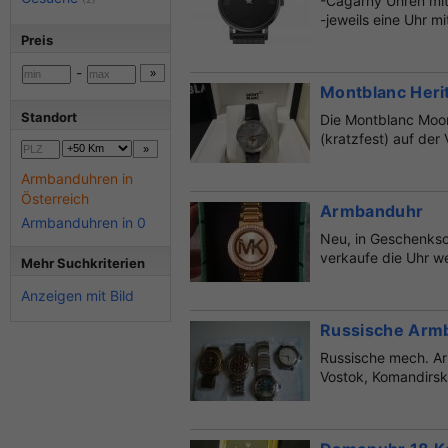
-Cagarny Uhren mit
-jeweils eine Uhr 
Preis
-
Montblanc Heri
Standort
Die Montblanc Moo
(kratzfest) auf der 
Armbanduhren in
Österreich
Armbanduhr
Armbanduhren in 0
Neu, in Geschenksc
verkaufe die Uhr wei
Mehr Suchkriterien
Anzeigen mit Bild
Russische Arm
Russische mech. Ar
Vostok, Komandirski