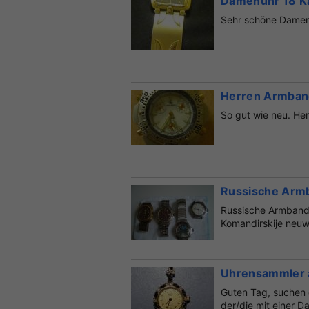
Damenuhr 18 Ka
Sehr schöne Damenu
Herren Armban
So gut wie neu. H
Russische Arm
Russische Armbandu
Komandirskije neuwe
Uhrensammler 
Guten Tag, suchen 
der/die mit einer