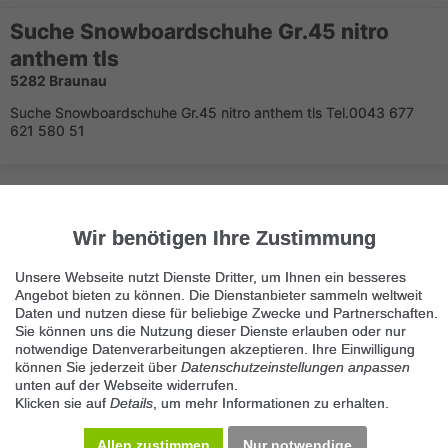
Suche Snowboardschuhe Gr.45 nitro
anthem tls
5282 Braunau
Suche Snowboardschuhe Gr.45 nitro anthem tls Tel.0043 677
621 580 51
Wir benötigen Ihre Zustimmung
Unsere Webseite nutzt Dienste Dritter, um Ihnen ein besseres
Angebot bieten zu können. Die Dienstanbieter sammeln weltweit
Immer die neuesten Anzeigen erhalten?
Daten und nutzen diese für beliebige Zwecke und Partnerschaften.
Kein Angebot verpassen, täglich per E-Mail.
Sie können uns die Nutzung dieser Dienste erlauben oder nur
notwendige Datenverarbeitungen akzeptieren. Ihre Einwilligung
können Sie jederzeit über
Datenschutzeinstellungen anpassen
unten auf der Webseite widerrufen.
Benachrichtigung aktivieren
Klicken sie auf
Details
, um mehr Informationen zu erhalten.
Kategorie Wintersport
Allen zustimmen
Nur notwendige