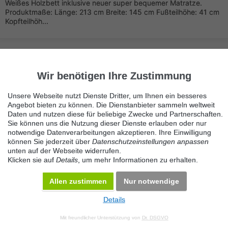
Weißes Holzbett inklusive neuer super bequemer Matratze.
Produktmaße: Länge: 213 cm Breite: 145 cm Fußteilhöhe: 41 cm
Kopfteilhöh...
Wir benötigen Ihre Zustimmung
Unsere Webseite nutzt Dienste Dritter, um Ihnen ein besseres
Angebot bieten zu können. Die Dienstanbieter sammeln weltweit
Immer die neuesten Anzeigen erhalten?
Daten und nutzen diese für beliebige Zwecke und Partnerschaften.
Kein Angebot verpassen, täglich per E-Mail.
Sie können uns die Nutzung dieser Dienste erlauben oder nur
notwendige Datenverarbeitungen akzeptieren. Ihre Einwilligung
können Sie jederzeit über
Datenschutzeinstellungen anpassen
unten auf der Webseite widerrufen.
Benachrichtigung aktivieren
Klicken sie auf
Details
, um mehr Informationen zu erhalten.
Kategorie Matratzen & Bettwaren
Allen zustimmen
Nur notwendige
KOSTENLOS INSERIEREN
Details
© 2026 Maven360 GmbH - v 9.0.6
Mit freundlicher Unterstützung von
Dr. DSGVO
AGB
Datenschutz
Impressum
Kontakt
Datenschutz anpassen
Desktop Version