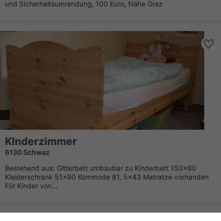
und Sicherheitsumrandung, 100 Euro, Nähe Graz
KInderzimmer
6130 Schwaz
Bestehend aus: Gitterbett umbaubar zu Kinderbett 150x80
Kleiderschrank 51x90 Kommode 81, 5x43 Matratze vorhanden
Für Kinder von...