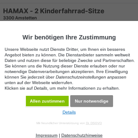
HAMAX - 2 Kinderfahrrad-Sitze
3300 Amstetten
Verkaufe 2 gut erhaltene Kinderfahrradsitze - € 70 0664 816 34
21
Wir benötigen Ihre Zustimmung
Unsere Webseite nutzt Dienste Dritter, um Ihnen ein besseres
Angebot bieten zu können. Die Dienstanbieter sammeln weltweit
Daten und nutzen diese für beliebige Zwecke und Partnerschaften.
Sie können uns die Nutzung dieser Dienste erlauben oder nur
notwendige Datenverarbeitungen akzeptieren. Ihre Einwilligung
können Sie jederzeit über
Datenschutzeinstellungen anpassen
unten auf der Webseite widerrufen.
Klicken sie auf
Details
, um mehr Informationen zu erhalten.
Allen zustimmen
Nur notwendige
Details
© 2026 Maven360 GmbH - v 9.0.6
Mit freundlicher Unterstützung von
Dr. DSGVO
AGB
Datenschutz
Impressum
Kontakt
Datenschutz anpassen
Desktop Version
Impressum
|
Datenschutzhinweise