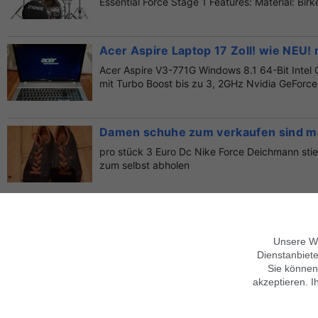
Essential Force Stage 1 Features: Material: Birke,
Acer Aspire Laptop 17 Zoll! wie NEU! 
Acer Aspire V3-771G Windows 8.1 64-Bit Intel
mit Turbo Boost bis zu 3, 2GHz Nvidia GeForce 7
Damen schuhe zum verkaufen sind m
pro stück 3 Euro Dc Nike Force Deichmann stief
zum selbst abholen
Kirby Staubsauger Service Kirby Rep
Firma Haushaltsgeräte Rozenich Ihr Ansprechpa
Unsere We
Kirby Staubsauger Reparatur Kirby Staubsauger
Dienstanbiete
Sie können
akzeptieren. I