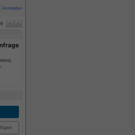
Anmelden
6
‹
›
Anfrage
mland,
h
ufügen