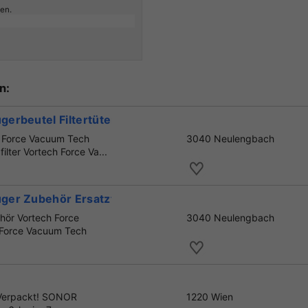
ben.
n:
erbeutel Filtertüten
h Force Vacuum Tech
3040 Neulengbach
lter Vortech Force Va...
er Zubehör Ersatzteile Service
hör Vortech Force
3040 Neulengbach
 Force Vacuum Tech
 Verpackt! SONOR
1220 Wien