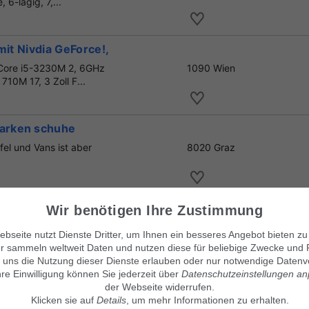
 6-lagig, 7,...
mit Nivdia GeForce!,
 Core i5-3230M 2, 6GHz
1090 Wien
10M 17, 3 Zoll F...
arken schuhe
el und Vans ist aber
8020 Graz
aratur
Wir benötigen Ihre Zustimmung
rtner für Kirby Service
3040 Neulengbach
bseite nutzt Dienste Dritter, um Ihnen ein besseres Angebot bieten zu
 Zubehör Ersatzt...
r sammeln weltweit Daten und nutzen diese für beliebige Zwecke und 
 uns die Nutzung dieser Dienste erlauben oder nur notwendige Datenv
hre Einwilligung können Sie jederzeit über
Datenschutzeinstellungen a
der Webseite widerrufen.
Klicken sie auf
Details
, um mehr Informationen zu erhalten.