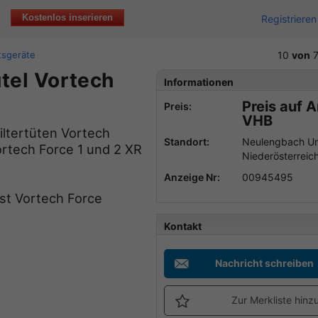
Kostenlos inserieren
Registrieren
tsgeräte
10
von
7
tel Vortech
Informationen
Preis auf 
Preis:
VHB
ltertüten Vortech
Standort:
Neulengbach U
ortech Force 1 und 2 XR
Niederösterreic
Anzeige Nr:
00945495
st Vortech Force
Kontakt
Nachricht schreiben
Zur Merkliste hinz