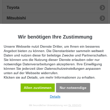
Toyota
Mitsubishi
Honda
Wir benötigen Ihre Zustimmung
Peugeot
Unsere Webseite nutzt Dienste Dritter, um Ihnen ein besseres
Sonstige Autos
Angebot bieten zu können. Die Dienstanbieter sammeln weltweit
Daten und nutzen diese für beliebige Zwecke und Partnerschaften.
Sie können uns die Nutzung dieser Dienste erlauben oder nur
Nissan
notwendige Datenverarbeitungen akzeptieren. Ihre Einwilligung
können Sie jederzeit über
Datenschutzeinstellungen anpassen
Seat
unten auf der Webseite widerrufen.
Klicken sie auf
Details
, um mehr Informationen zu erhalten.
Skoda
Allen zustimmen
Nur notwendige
Details
© 2026 Maven360 GmbH - v 9.0.6
Mit freundlicher Unterstützung von
Dr. DSGVO
AGB
Datenschutz
Impressum
Kontakt
Datenschutz anpassen
Desktop Version