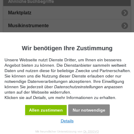
Ähnliche Suchbegriffe
Marktplatz
Musikinstrumente
Blasinstrumente
Wir benötigen Ihre Zustimmung
Saiteninstrumente
Unsere Webseite nutzt Dienste Dritter, um Ihnen ein besseres
Tasteninstrumente
Angebot bieten zu können. Die Dienstanbieter sammeln weltweit
Daten und nutzen diese für beliebige Zwecke und Partnerschaften.
Sie können uns die Nutzung dieser Dienste erlauben oder nur
Drums & Percussion
notwendige Datenverarbeitungen akzeptieren. Ihre Einwilligung
können Sie jederzeit über
Datenschutzeinstellungen anpassen
Studioequipment
unten auf der Webseite widerrufen.
Klicken sie auf
Details
, um mehr Informationen zu erhalten.
Sonstige Musikinstrumente
Allen zustimmen
Nur notwendige
Details
© 2026 Maven360 GmbH - v 9.0.6
Mit freundlicher Unterstützung von
Dr. DSGVO
AGB
Datenschutz
Impressum
Kontakt
Datenschutz anpassen
Desktop Version