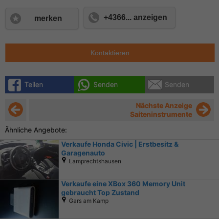
+4366... anzeigen
merken
Kontaktieren
Teilen
Senden
Senden
Nächste Anzeige
Saiteninstrumente
Ähnliche Angebote:
Verkaufe Honda Civic | Erstbesitz &
Garagenauto
Lamprechtshausen
Verkaufe eine XBox 360 Memory Unit
gebraucht Top Zustand
Gars am Kamp