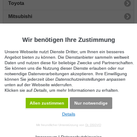
Toyota
Mitsubishi
Honda
Wir benötigen Ihre Zustimmung
Peugeot
Unsere Webseite nutzt Dienste Dritter, um Ihnen ein besseres
Sonstige Autos
Angebot bieten zu können. Die Dienstanbieter sammeln weltweit
Daten und nutzen diese für beliebige Zwecke und Partnerschaften.
Sie können uns die Nutzung dieser Dienste erlauben oder nur
Nissan
notwendige Datenverarbeitungen akzeptieren. Ihre Einwilligung
können Sie jederzeit über
Datenschutzeinstellungen anpassen
Seat
unten auf der Webseite widerrufen.
Klicken sie auf
Details
, um mehr Informationen zu erhalten.
Skoda
Allen zustimmen
Nur notwendige
Details
© 2026 Maven360 GmbH - v 9.0.6
Mit freundlicher Unterstützung von
Dr. DSGVO
AGB
Datenschutz
Impressum
Kontakt
Datenschutz anpassen
Desktop Version