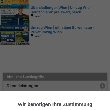
Übersiedlungen Wien | Umzug Wien -
Deutschland: preiswert, rasch
Wien
Umzug Wien | günstiger Büroumzug -
Privatumzug Wien
Wien
Ähnliche Suchbegriffe
Dienstleistungen
Umzug & Transporte
Wir benötigen Ihre Zustimmung
Umzugshelfer