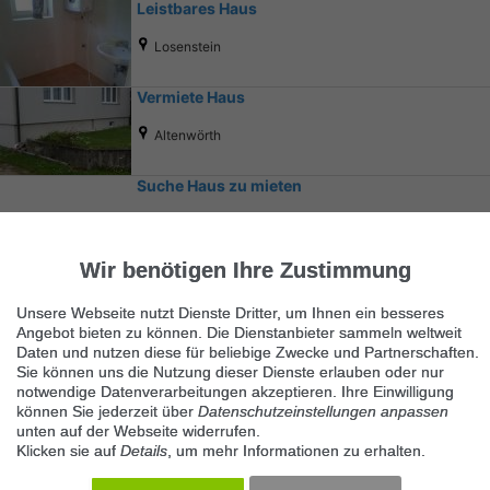
Leistbares Haus
Losenstein
Vermiete Haus
Altenwörth
Suche Haus zu mieten
Wels
Wir benötigen Ihre Zustimmung
Unsere Webseite nutzt Dienste Dritter, um Ihnen ein besseres
Angebot bieten zu können. Die Dienstanbieter sammeln weltweit
Daten und nutzen diese für beliebige Zwecke und Partnerschaften.
Sie können uns die Nutzung dieser Dienste erlauben oder nur
notwendige Datenverarbeitungen akzeptieren. Ihre Einwilligung
Ähnliche Suchbegriffe
können Sie jederzeit über
Datenschutzeinstellungen anpassen
unten auf der Webseite widerrufen.
Immobilienmarkt
Klicken sie auf
Details
, um mehr Informationen zu erhalten.